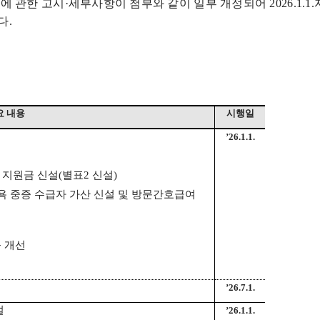
에 관한 고시
·
세부사항이 첨부와 같이 일부 개정되어
2026.1.1.
다
.
요 내용
시행일
’26.1.1.
 지원금 신설
(
별표
2
신설
)
 중증 수급자 가산 신설 및 방문간호급여
 개선
’26.7.1.
설
’26.1.1.