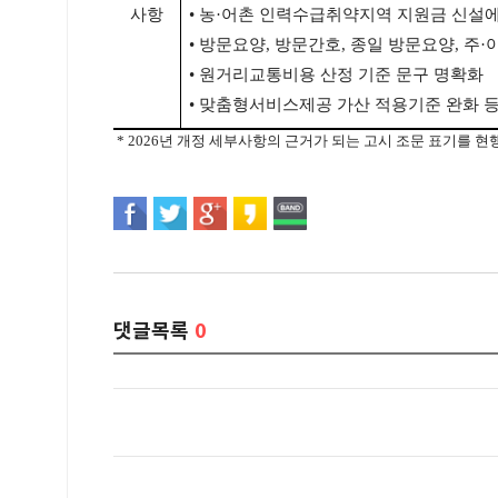
사항
•
농
·
어촌 인력수급취약지역 지원금 신설에
•
방문요양
,
방문간호
,
종일 방문요양
,
주
·
•
원거리교통비용 산정 기준 문구 명확화
•
맞춤형서비스제공 가산 적용기준 완화 
* 2026년 개정 세부사항의 근거가 되는 고시 조문 표기를 현행 
댓글목록
0