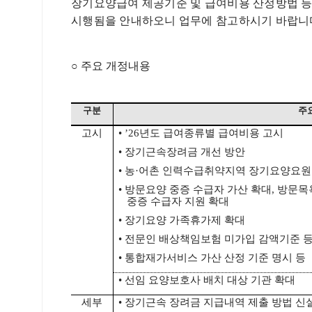
장기요양급여 제공기준 및 급여비용 산정방법 등
시행됨을 안내하오니 업무에 참고하시기 바랍니
○
주요 개정내용
구분
주
고시
•
’26
년도 급여종류별 급여비용 고시
•
장기근속장려금 개선 방안
•
농
·
어촌 인력수급취약지역 장기요양요원
•
방문요양 중증 수급자 가산 확대
,
방문목욕
중증 수급자 지원 확대
•
장기요양 가족휴가제 확대
•
전문인 배상책임보험 미가입 감액기준 등
•
통합재가서비스 가산 산정 기준 명시 등
•
선임 요양보호사 배치 대상 기관 확대
세부
•
장기근속 장려금 지급내역 제출 방법 신