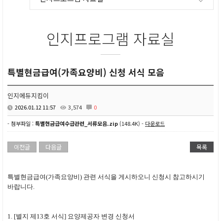
인지프로그램 자료실
특별현금급여(가족요양비) 신청 서식 모음
인지에듀지킴이
2026.01.12 11:57
3,574
0
- 첨부파일 :
특별현금급여수급관련_서류모음.zip
(148.4K) -
다운로드
이전글
다음글
목록
특별현금급여(가족요양비) 관련 서식을 게시하오니 신청시 참고하시기
바랍니다.
1. [별지 제13호 서식] 요양제공자 변경 신청서