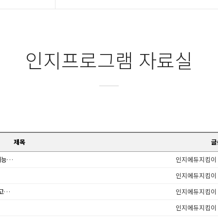
인지프로그램 자료실
제목
글
노인 의료 제 기능 위해선…요양병원‧요양시설 기능 재정립돼야
인지에듀지킴이
인지에듀지킴이
복지용구 품목별 제품목록 및 급여비용 등에 관한 고시 일부 개정 안내
인지에듀지킴이
인지에듀지킴이