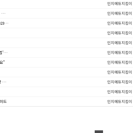
인지에듀지킴이
가족요양비 지급 및 의사소견서 제출 제외대상 섬・벽지지역 고시 안내
인지에듀지킴이
「통합재가서비스 예비사업Ⅱ 지침」 일부개정(2023.10.1.) 안내
인지에듀지킴이
인지에듀지킴이
인지에듀지킴이
고령자의 건강한 삶을 위한 ‘올바른 복지용구 사용법’ 책자
인지에듀지킴이
요”
인지에듀지킴이
인지에듀지킴이
2024년 장기요양기관(재가급여) 평가매뉴얼 동영상 자료 게시 안내
인지에듀지킴이
인지에듀지킴이
가이드
인지에듀지킴이