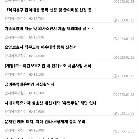
2023.01.13
「복지용구 급여대상 품목 선정 및 급여비용 산정 등에 …
인지에듀지킴이
18,784
2023.01.13
가족요양비 지급 및 의사소견서 제출 제외대상 섬・벽지지…
인지에듀지킴이
18,936
2023.01.13
요양보호사 직무교육 이수내역 등록 신청서
인지에듀지킴이
24,640
2023.01.13
(개정)주・야간보호기관 내 단기보호 시범사업 서식
인지에듀지킴이
19,196
2023.01.13
급여종류내용변경 사실확인서
인지에듀지킴이
19,589
2023.01.13
치매가족휴가제 실효성 개선 대책 '유명무실' 해답 없나
인지에듀지킴이
19,680
2022.12.22
문재인 케어 폐지, 치매 관리·보장체계 붕괴 우려
인지에듀지킴이
19,399
2022.12.22