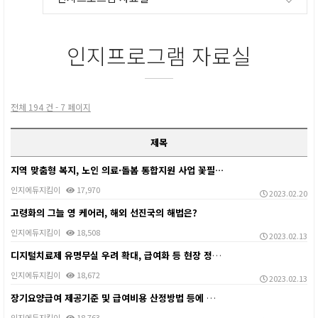
인지프로그램 자료실
전체 194 건 - 7 페이지
제목
지역 맞춤형 복지, 노인 의료·돌봄 통합지원 사업 꽃필…
인지에듀지킴이
17,970
2023.02.20
고령화의 그늘 영 케어러, 해외 선진국의 해법은?
인지에듀지킴이
18,508
2023.02.13
디지털치료제 유명무실 우려 확대, 급여화 등 현장 정착…
인지에듀지킴이
18,672
2023.02.13
장기요양급여 제공기준 및 급여비용 산정방법 등에 관한 …
인지에듀지킴이
18,763