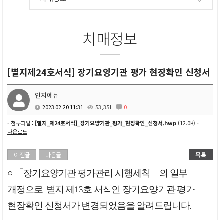
치매정보
[별지제24호서식] 장기요양기관 평가 현장확인 신청서
인지에듀
2023.02.20 11:31
53,351
0
- 첨부파일 :
[별지_제24호서식]_장기요양기관_평가_현장확인_신청서.hwp
(12.0K) -
다운로드
이전글
다음글
목록
○ 「
장기요양기관 평가관리 시행세칙
」
의 일부
개정으로
별지 제
13
호 서식인 장기요양기관 평가
현장확인 신청서가
변경되었음을 알려드립니다
.