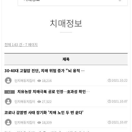
치매정보
전체 143 건 - 7 페이지
제목
30·40대 고혈압 진단, 치매 위험 증가 "뇌 용적 …
2021.10.22
인지에듀지킴이
18,216
치유농장 치매극복 공로 인정…효과성 확인도 긍정 추세
+2
2021.10.07
인지에듀지킴이
27,522
코로나 감염병 사태 장기화 '치매 노인 두 번 운다'
2021.10.07
인지에듀지킴이
18,339