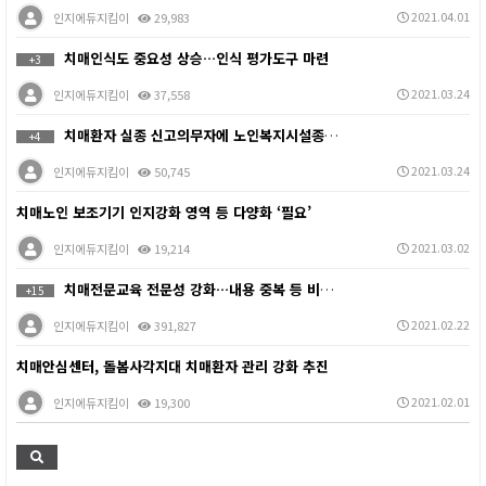
2021.04.01
인지에듀지킴이
29,983
치매인식도 중요성 상승…인식 평가도구 마련
+3
2021.03.24
인지에듀지킴이
37,558
치매환자 실종 신고의무자에 노인복지시설종사자 등 추가
+4
2021.03.24
인지에듀지킴이
50,745
치매노인 보조기기 인지강화 영역 등 다양화 ‘필요’
2021.03.02
인지에듀지킴이
19,214
치매전문교육 전문성 강화…내용 중복 등 비효율 방지 추…
+15
2021.02.22
인지에듀지킴이
391,827
치매안심센터, 돌봄사각지대 치매환자 관리 강화 추진
2021.02.01
인지에듀지킴이
19,300