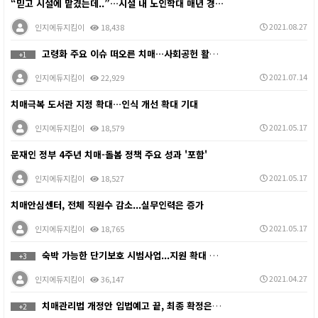
“믿고 시설에 맡겼는데..”…시설 내 노인학대 매년 경…
2021.08.27
인지에듀지킴이
18,438
고령화 주요 이슈 떠오른 치매…사회공헌 활동 ‘증가’
+1
2021.07.14
인지에듀지킴이
22,929
치매극복 도서관 지정 확대…인식 개선 확대 기대
2021.05.17
인지에듀지킴이
18,579
문재인 정부 4주년 치매-돌봄 정책 주요 성과 '포함'
2021.05.17
인지에듀지킴이
18,527
치매안심센터, 전체 직원수 감소...실무인력은 증가
2021.05.17
인지에듀지킴이
18,765
숙박 가능한 단기보호 시범사업...지원 확대 요구는 '…
+3
2021.04.27
인지에듀지킴이
36,147
치매관리법 개정안 입법예고 끝, 최종 확정은 복지부 '…
+2